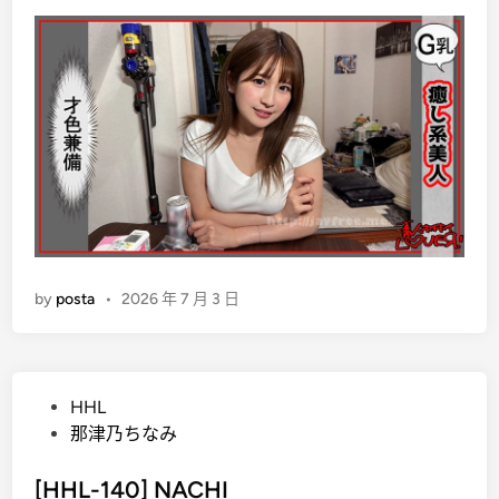
t
e
d
i
n
by
posta
•
2026 年 7 月 3 日
P
HHL
o
那津乃ちなみ
s
t
[HHL-140] NACHI