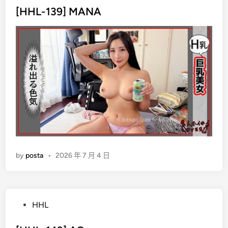
s
[HHL-139] MANA
t
e
d
i
n
by
posta
•
2026 年 7 月 4 日
P
HHL
o