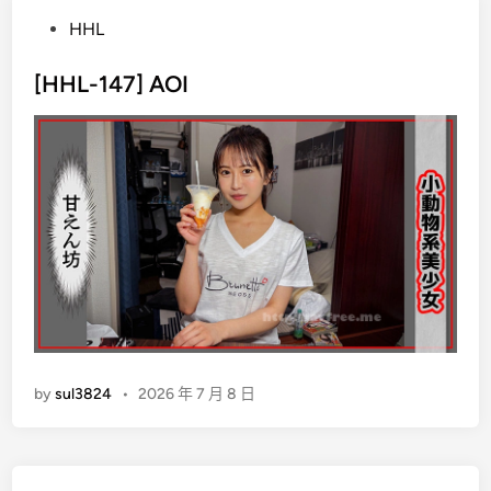
P
HHL
o
s
[HHL-147] AOI
t
e
d
i
n
by
sul3824
•
2026 年 7 月 8 日