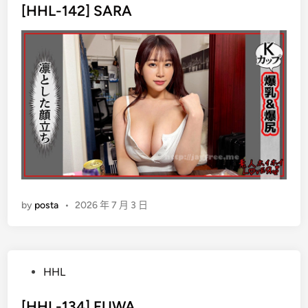
s
[HHL-142] SARA
t
e
d
i
n
by
posta
•
2026 年 7 月 3 日
P
HHL
o
s
[HHL-134] FUWA