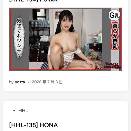
t
e
d
i
n
by
posta
•
2026 年 7 月 3 日
P
HHL
o
s
[HHL-135] HONA