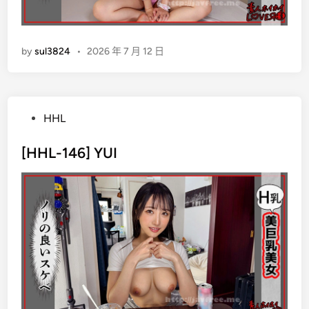
by
sul3824
•
2026 年 7 月 12 日
P
HHL
o
s
[HHL-146] YUI
t
e
d
i
n