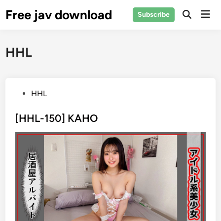
Skip
Free jav download
Mai
Subscribe
to
Open
Men
Search
content
HHL
P
HHL
o
s
[HHL-150] KAHO
t
e
d
i
n