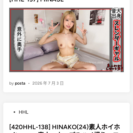
e
d
i
n
by
posta
•
2026 年 7 月 3 日
P
HHL
o
s
[420HHL-138] HINAKO(24)素人ホイホ