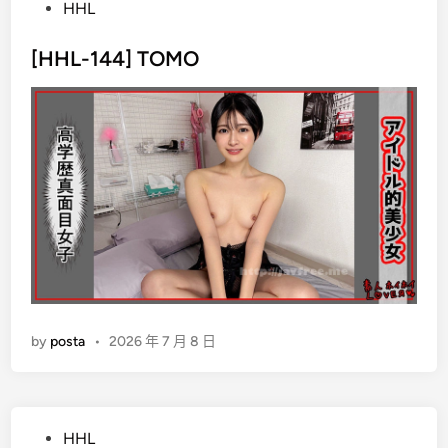
P
HHL
o
s
[HHL-144] TOMO
t
e
d
i
n
by
posta
•
2026 年 7 月 8 日
P
HHL