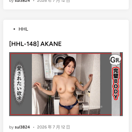
by
sul3824
•
2026 年 7 月 12 日
P
HHL
o
s
[HHL-148] AKANE
t
e
d
i
n
by
sul3824
•
2026 年 7 月 12 日