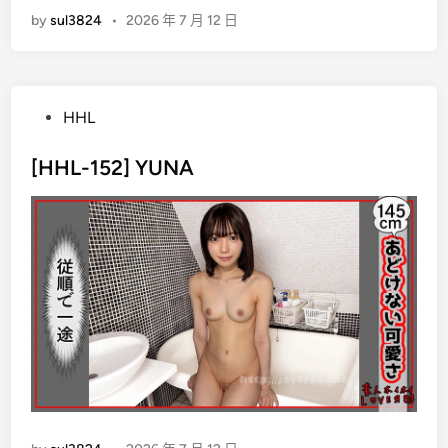
by
sul3824
•
2026 年 7 月 12 日
P
HHL
o
s
[HHL-152] YUNA
t
e
d
i
n