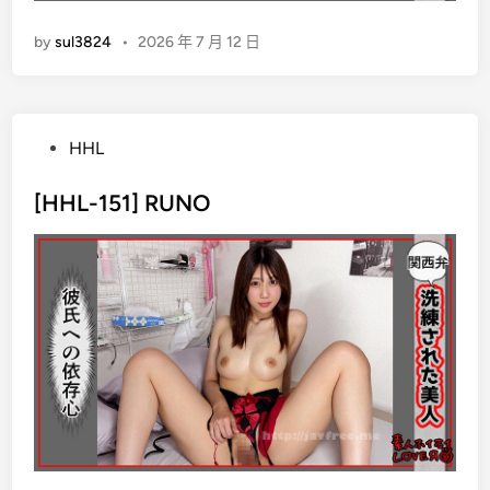
by
sul3824
•
2026 年 7 月 12 日
P
HHL
o
s
[HHL-151] RUNO
t
e
d
i
n