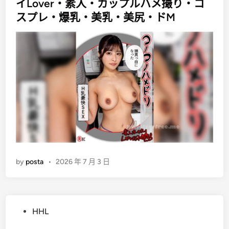
t
イLover・素人・カップルハメ撮り・コ
e
スプレ・爆乳・美乳・美尻・ドM
d
i
n
by
posta
•
2026 年 7 月 3 日
P
HHL
o