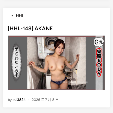
P
HHL
o
s
[HHL-148] AKANE
t
e
d
i
n
by
sul3824
•
2026 年 7 月 8 日