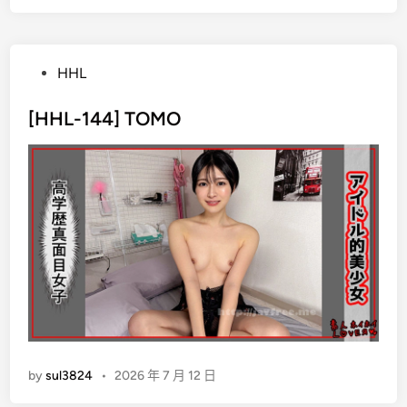
P
HHL
o
s
[HHL-144] TOMO
t
e
d
i
n
by
sul3824
•
2026 年 7 月 12 日