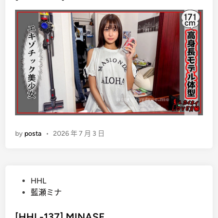
e
d
i
n
by
posta
•
2026 年 7 月 3 日
P
HHL
o
藍瀬ミナ
s
t
[HHL-137] MINASE