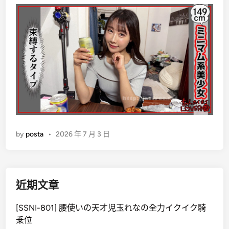
t
e
d
i
n
by
posta
•
2026 年 7 月 3 日
近期文章
[SSNI-801] 腰使いの天才児玉れなの全力イクイク騎
乗位