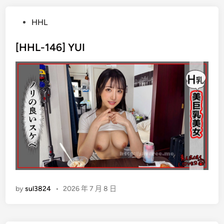
P
HHL
o
s
[HHL-146] YUI
t
e
d
i
n
by
sul3824
•
2026 年 7 月 8 日