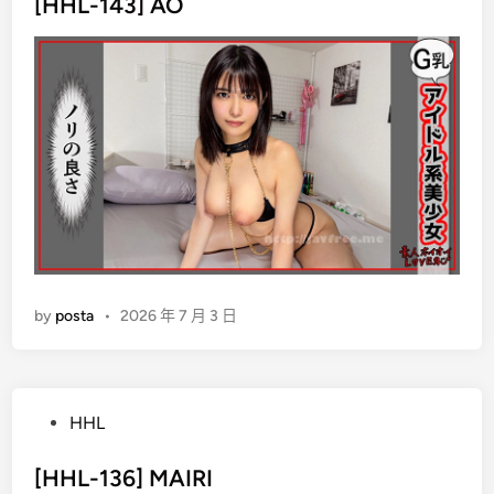
s
[HHL-143] AO
t
e
d
i
n
by
posta
•
2026 年 7 月 3 日
P
HHL
o
s
[HHL-136] MAIRI