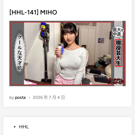
o
s
[HHL-141] MIHO
t
e
d
i
n
by
posta
•
2026 年 7 月 4 日
P
HHL
o