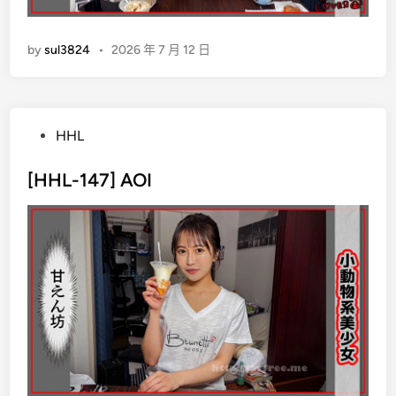
by
sul3824
•
2026 年 7 月 12 日
P
HHL
o
s
[HHL-147] AOI
t
e
d
i
n