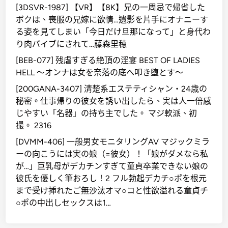
[3DSVR-1987] 【VR】【8K】兄の一周忌で帰省した
ボクは、喪服の兄嫁に欲情…遺影を片手にオナニーす
る姿を見てしまい「今日だけ旦那になって」と身代わ
り肉バイブにされて…藤森里穂
[BEB-077] 残虐すぎる絶頂の淫宴 BEST OF LADIES
HELL ～オンナは女を奈落の底へ叩き堕とす～
[200GANA-3407] 清楚系エステティシャン・24歳の
秘密。仕事帰りの彼女を誘い出したら、実は人一倍感
じやすい「名器」の持ち主でした。 マジ軟派、初
撮。 2316
[DVMM-406] 一般男女モニタリングAV マジックミラ
ーの向こうには実の娘（=彼女）！「娘がダメなら私
が…」巨乳母がデカチンすぎて童貞卒業できない娘の
彼氏を優しく筆おろし！2 フル勃起デカチ○ポを根元
まで受け挿れたご無沙汰オマ○コと性欲溢れる童貞チ
○ポの中出しセックスは1…