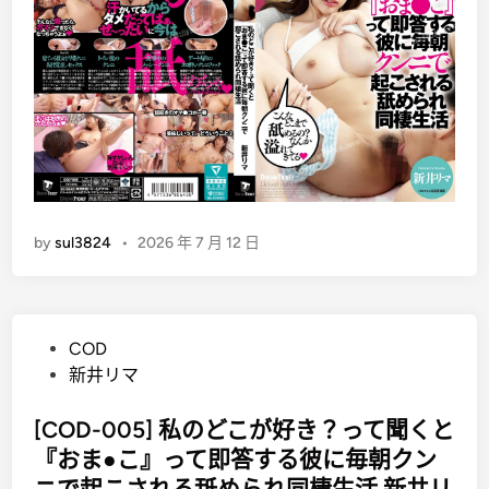
by
sul3824
•
2026 年 7 月 12 日
P
COD
o
新井リマ
s
t
[COD-005] 私のどこが好き？って聞くと
e
『おま●こ』って即答する彼に毎朝クン
d
ニで起こされる舐められ同棲生活 新井リ