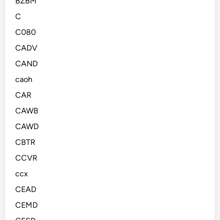
BZBM
C
C080
CADV
CAND
caoh
CAR
CAWB
CAWD
CBTR
CCVR
ccx
CEAD
CEMD