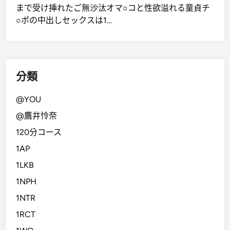
まで受け挿れたご無沙汰オマ○コと性欲溢れる童貞チ
○ポの中出しセックスは1…
分類
@YOU
@鷹井怜奈
120分コース
1AP
1LKB
1NPH
1NTR
1RCT